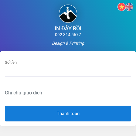
IN ĐÂY RỒI
092 314 5677
Design & Printing
Số tiền
Thanh toán